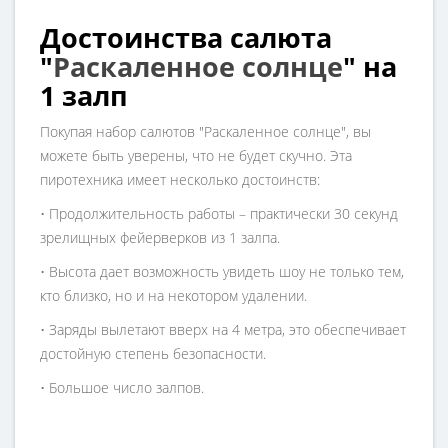
Достоинства салюта
"
Раскаленное солнце
" на
1 залп
Покупая набор салютов "Раскаленное солнце", вы
можете быть уверены, что не будет скучно. Эта
пиротехника имеет несколько достоинств:
• Продолжительность работы – практически 30 секунд
зрелищных фейерверков из 1 залпа.
• Высота дает возможность увидеть шоу не только тем,
кто близко, но и на некотором удалении.
• Заряды вылетают вверх на 4 метра, это обеспечивает
достойную степень безопасности.
• Большое число залпов.