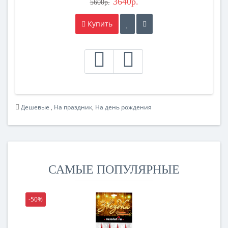
3640р.
5600р.
Купить
Дешевые
,
На праздник
,
На день рождения
САМЫЕ ПОПУЛЯРНЫЕ
-50%
-5