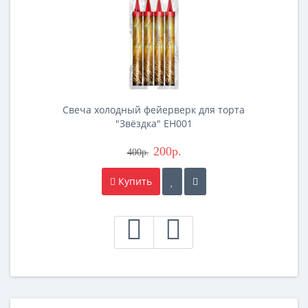
Свеча холодный фейерверк для торта
"Звёздка" EH001
200р.
400р.
Купить