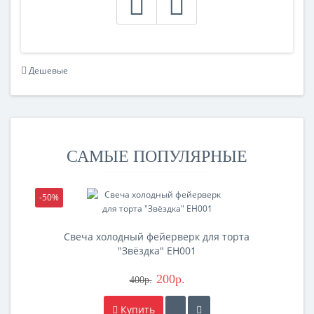
Дешевые
САМЫЕ ПОПУЛЯРНЫЕ
-50%
-5
Свеча холодный фейерверк для торта
"Звёздка" EH001
200р.
400р.
Купить