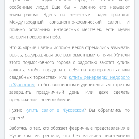
особенные люди! Еще бы – именно его называют
«наукоградом». Здесь по нечетным годам проходит
Международный авиационно-космический салон. И
помимо остальных интересных местечек, есть музей
истории покорения неба.
Что ж, «яркие цветы» испокон веков стремились взмывать
ввысь, разукрашивая все разномастными огнями. Жители
этого подмосковного города с радостью захотят купить
салюты, чтобы порадовать себя на корпоративных или
свадебных торжествах. Или
купить фейерверки недорого
в Жуковском
, чтобы лаконичным и удивительным штрихом
завершить праздничный день. Или даже сделать
предложение своей любимой!
Нужно
купить салют в Жуковском
? Вы обратились по
адресу!
Заботясь о тех, кто обожает фееричные представления в
Жуковском, мы решили, что без магазина пиротехники