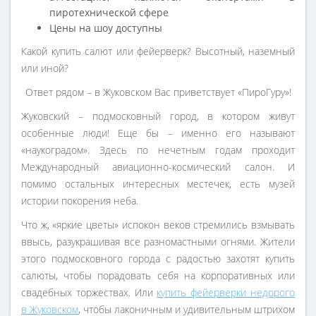
пиротехнической сфере
Цены на шоу доступны
Какой купить салют или фейерверк? Высотный, наземный
или иной?
Ответ рядом – в Жуковском Вас приветствует «ПироГуру»!
Жуковский – подмосковный город, в котором живут
особенные люди! Еще бы – именно его называют
«наукоградом». Здесь по нечетным годам проходит
Международный авиационно-космический салон. И
помимо остальных интересных местечек, есть музей
истории покорения неба.
Что ж, «яркие цветы» испокон веков стремились взмывать
ввысь, разукрашивая все разномастными огнями. Жители
этого подмосковного города с радостью захотят купить
салюты, чтобы порадовать себя на корпоративных или
свадебных торжествах. Или
купить фейерверки недорого
в Жуковском
, чтобы лаконичным и удивительным штрихом