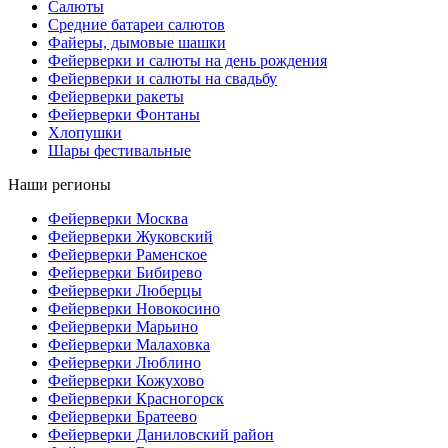
Салюты
Средние батареи салютов
Файеры, дымовые шашки
Фейерверки и салюты на день рождения
Фейерверки и салюты на свадьбу
Фейерверки ракеты
Фейерверки Фонтаны
Хлопушки
Шары фестивальные
Наши регионы
Фейерверки Москва
Фейерверки Жуковский
Фейерверки Раменское
Фейерверки Бибирево
Фейерверки Люберцы
Фейерверки Новокосино
Фейерверки Марьино
Фейерверки Малаховка
Фейерверки Люблино
Фейерверки Кожухово
Фейерверки Красногорск
Фейерверки Братеево
Фейерверки Даниловский район