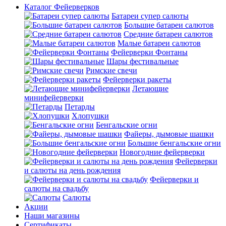
Каталог Фейерверков
Батареи супер салюты
Большие батареи салютов
Средние батареи салютов
Малые батареи салютов
Фейерверки Фонтаны
Шары фестивальные
Римские свечи
Фейерверки ракеты
Летающие
минифейерверки
Петарды
Хлопушки
Бенгальские огни
Файеры, дымовые шашки
Большие бенгальские огни
Новогодние фейерверки
Фейерверки
и салюты на день рождения
Фейерверки и
салюты на свадьбу
Салюты
Акции
Наши магазины
Сертификаты