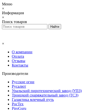
Меню
×
Информация
×
Поиск товаров
×
О компании
Оплата
Отзывы
Контакты
Производители
Русские огни
Русалют
Уральский пиротехнический завод (УПЗ)
Троицкий снаряжательный завод (ТСЗ)
Галактика млечный путь
РосТех
PiroGuru