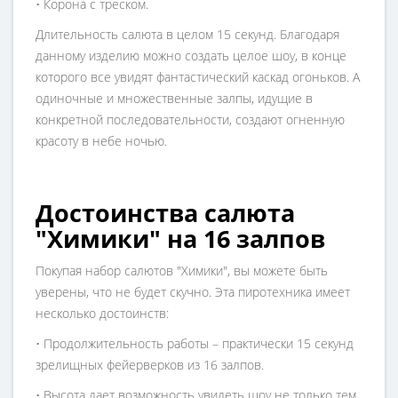
• Корона с треском.
Длительность салюта в целом 15 секунд. Благодаря
данному изделию можно создать целое шоу, в конце
которого все увидят фантастический каскад огоньков. А
одиночные и множественные залпы, идущие в
конкретной последовательности, создают огненную
красоту в небе ночью.
Достоинства салюта
"Химики" на 16 залпов
Покупая набор салютов "Химики", вы можете быть
уверены, что не будет скучно. Эта пиротехника имеет
несколько достоинств:
• Продолжительность работы – практически 15 секунд
зрелищных фейерверков из 16 залпов.
• Высота дает возможность увидеть шоу не только тем,