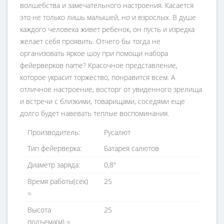
волшебства и замечательного настроения. Касается
это не только лишь малышей, но и взрослых. В душе
каждого человека живет ребенок, он пусть и изредка
желает себя проявить. Отчего бы тогда не
организовать яркое шоу при помощи набора
фейерверков name? Красочное представление,
которое украсит торжество, понравится всем. А
отличное настроение, восторг от увиденного зрелища
и встречи с близкими, товарищами, соседями еще
долго будет навевать теплые воспоминания.
Производитель:
Русалют
Тип фейерверка:
Батарея салютов
Диаметр заряда:
0,8"
Время работы(ceк)
25
≈
Высота
25
подъема(м) ≈