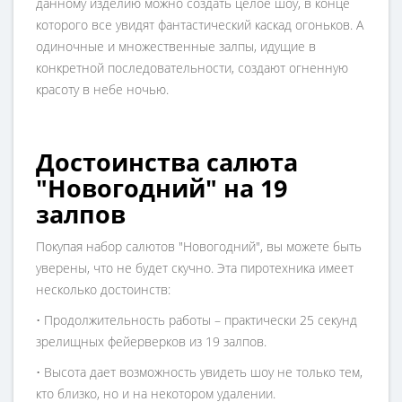
данному изделию можно создать целое шоу, в конце
которого все увидят фантастический каскад огоньков. А
одиночные и множественные залпы, идущие в
конкретной последовательности, создают огненную
красоту в небе ночью.
Достоинства салюта
"Новогодний" на 19
залпов
Покупая набор салютов "Новогодний", вы можете быть
уверены, что не будет скучно. Эта пиротехника имеет
несколько достоинств:
• Продолжительность работы – практически 25 секунд
зрелищных фейерверков из 19 залпов.
• Высота дает возможность увидеть шоу не только тем,
кто близко, но и на некотором удалении.