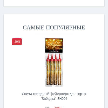
САМЫЕ ПОПУЛЯРНЫЕ
-50%
-5
Свеча холодный фейерверк для торта
"Звёздка" EH001